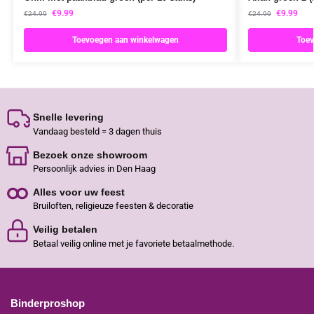
€
9.99
€
9.99
€
24.99
€
24.99
Toevoegen aan winkelwagen
Toev
Snelle levering
Vandaag besteld = 3 dagen thuis
Bezoek onze showroom
Persoonlijk advies in Den Haag
Alles voor uw feest
Bruiloften, religieuze feesten & decoratie
Veilig betalen
Betaal veilig online met je favoriete betaalmethode.
Binderproshop