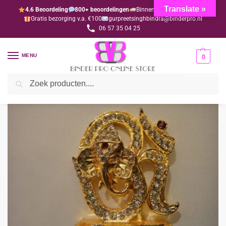
Translate »
4.6 Beoordeling
800+ beoordelingen
Binnen 1-3 dagen geleverd
Gratis bezorging v.a. €100
gurpreetsinghbindra@binderpro.nl
06 57 35 04 25
MENU
0
Zoeken
Home
Bedankjesafdeling
Bedankjes
Hindoe
Ohm met Ganesh (per 10 stuks)
/
/
/
/