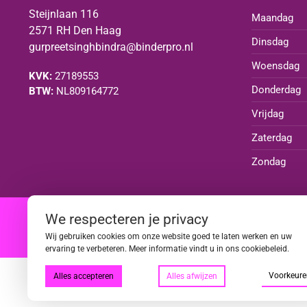
Steijnlaan 116
Maandag
2571 RH Den Haag
Dinsdag
gurpreetsinghbindra@binderpro.nl
Woensdag
KVK:
27189553
Donderdag
BTW:
NL809164772
Vrijdag
Zaterdag
Zondag
We respecteren je privacy
|
|
|
|
Wij gebruiken cookies om onze website goed te laten werken en uw
ervaring te verbeteren. Meer informatie vindt u in ons cookiebeleid.
Voorkeure
Alles accepteren
Alles afwijzen