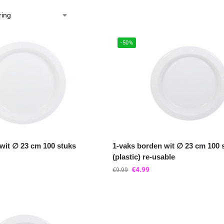
-50%
wit ∅ 23 cm 100 stuks
1-vaks borden wit ∅ 23 cm 100 
(plastic) re-usable
€
4.99
€
9.99