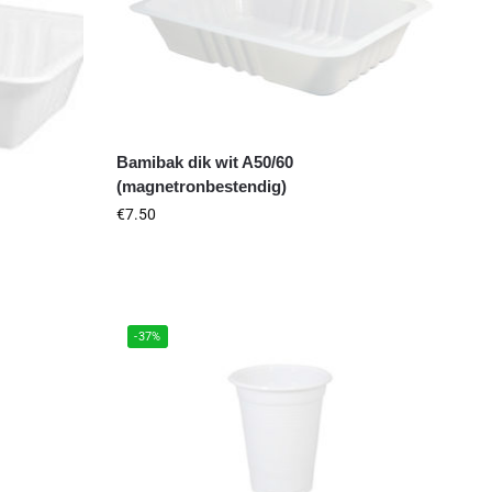
Bamibak dik wit A50/60
(magnetronbestendig)
€
7.50
-37%