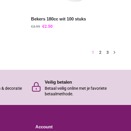
Bekers 180cc wit 100 stuks
€
2.50
€
3.99
1
2
3
Veilig betalen
n & decoratie
Betaal veilig online met je favoriete
betaalmethode.
Account