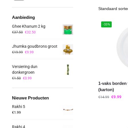
Aanbieding
-33%
Ghee Khanum 2 kg
€
37.50
€
32.50
Jhumka goudbrons groot
€
19.99
€
9.99
Versiering dun
donkergroen
€
1.50
€
0.99
1-vaks borden 
(karton)
€
9.99
€
14.99
Nieuwe Producten
Rakhi 5
€
1.99
Rakhi 4