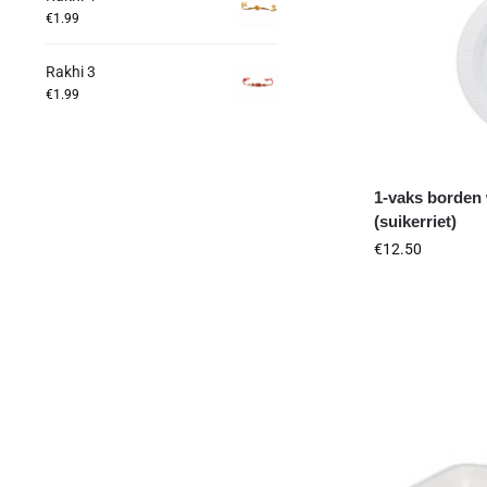
€
1.99
Rakhi 3
€
1.99
1-vaks borden 
(suikerriet)
€
12.50