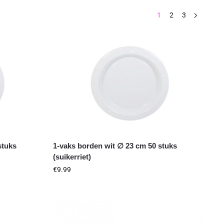
1
2
3
stuks
1-vaks borden wit ∅ 23 cm 50 stuks
(suikerriet)
€
9.99