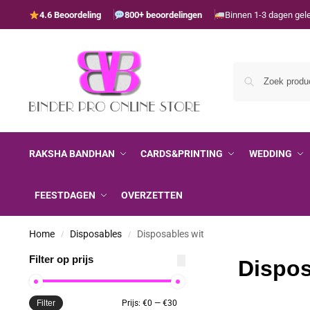
4.6 Beoordeling
800+ beoordelingen
Binnen 1-3 dagen gel
RAKSHA BANDHAN
CARDS&PRINTING
WEDDING
FEESTDAGEN
OVERZETTEN
Home
Disposables
Disposables wit
/
/
Filter op prijs
Dispos
Filter
Prijs:
€0
—
€30