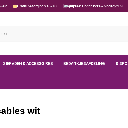
everd
Gratis bezorging v.a. €100
gurpreetsinghbindra@binderpro.nl
SIERADEN & ACCESSOIRES
BEDANKJESAFDELING
DISPO
ables wit