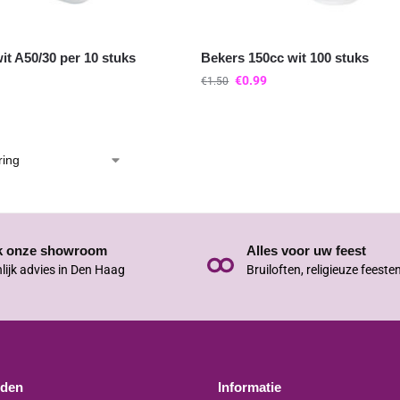
t A50/30 per 10 stuks
Bekers 150cc wit 100 stuks
€
0.99
€
1.50
k onze showroom
Alles voor uw feest
lijk advies in Den Haag
Bruiloften, religieuze feeste
jden
Informatie