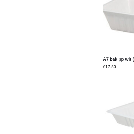
A7 bak pp wit 
€
17.50