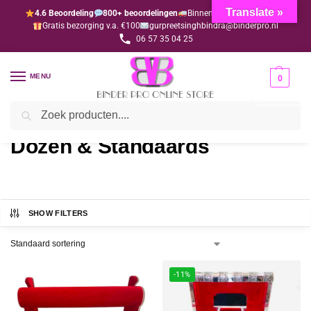
Translate »
4.6 Beoordeling
800+ beoordelingen
Binnen 1-3 dagen geleverd
Gratis bezorging v.a. €100
gurpreetsinghbindra@binderpro.nl
06 57 35 04 25
MENU
0
Zoeken
Home
Sieraden & Accessoires
Dozen & Standaards
/
/
Dozen & Standaards
SHOW FILTERS
-11%