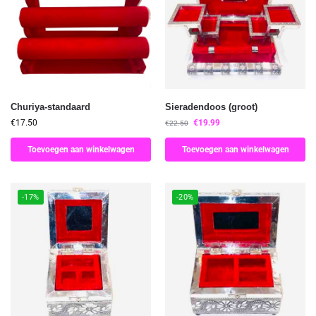
Churiya-standaard
Sieradendoos (groot)
€
17.50
€
19.99
€
22.50
Toevoegen aan winkelwagen
Toevoegen aan winkelwagen
-17%
-20%