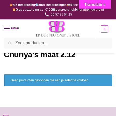
Translate »
4.6 Beoordeling
800+ beoordelingen
Binnen 1-3 dagen geleverd
Gratis bezorging v.a. €100
gurpreetsinghbindra@binderpro.nl
06 57 35 04 25
MENU
0
Zoeken
Home
Sieraden & Accessoires
Churiya's
Churiya's maat 2.12
/
/
/
Churiya's maat 2.12
Geen producten gevonden die aan je selectie voldoen.