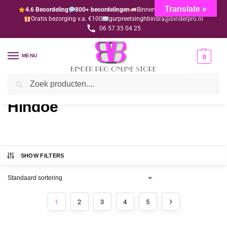
Translate »
4.6 Beoordeling
800+ beoordelingen
Binnen 1-3 dagen geleverd
Gratis bezorging v.a. €100
gurpreetsinghbindra@binderpro.nl
06 57 35 04 25
MENU
0
Zoeken
Home
Bedankjesafdeling
Bedankkaartjes
Hindoe
/
/
/
Hindoe
SHOW FILTERS
1
2
3
4
5