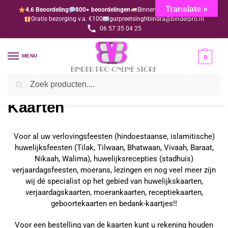
Translate »
4.6 Beoordeling
800+ beoordelingen
Binnen 1-3 dagen geleverd
Gratis bezorging v.a. €100
gurpreetsinghbindra@binderpro.nl
06 57 35 04 25
MENU
0
Zoeken
Home
Kaarten
/
Kaarten
Voor al uw verlovingsfeesten (hindoestaanse, islamitische)
huwelijksfeesten (Tilak, Tilwaan, Bhatwaan, Vivaah, Baraat,
Nikaah, Walima), huwelijksrecepties (stadhuis)
verjaardagsfeesten, moerans, lezingen en nog veel meer zijn
wij dé specialist op het gebied van huwelijkskaarten,
verjaardagskaarten, moerankaarten, receptiekaarten,
geboortekaarten en bedank-kaartjes!!
Voor een bestelling van de kaarten kunt u rekening houden