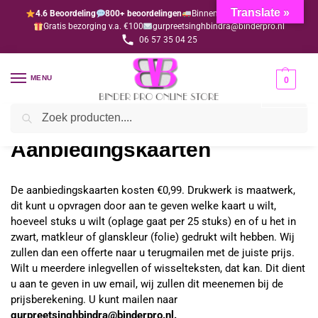
Translate »
4.6 Beoordeling
800+ beoordelingen
Binnen 1-3 dagen geleverd
Gratis bezorging v.a. €100
gurpreetsinghbindra@binderpro.nl
06 57 35 04 25
MENU
0
Zoeken
Home
Kaarten
Aanbiedingskaarten
/
/
Aanbiedingskaarten
De aanbiedingskaarten kosten €0,99. Drukwerk is maatwerk,
dit kunt u opvragen door aan te geven welke kaart u wilt,
hoeveel stuks u wilt (oplage gaat per 25 stuks) en of u het in
zwart, matkleur of glanskleur (folie) gedrukt wilt hebben. Wij
zullen dan een offerte naar u terugmailen met de juiste prijs.
Wilt u meerdere inlegvellen of wisselteksten, dat kan. Dit dient
u aan te geven in uw email, wij zullen dit meenemen bij de
prijsberekening. U kunt mailen naar
gurpreetsinghbindra@binderpro.nl.