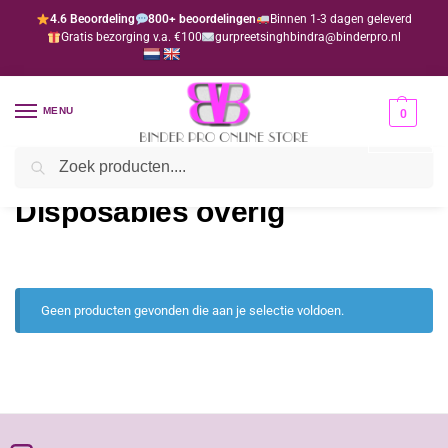
4.6 Beoordeling
800+ beoordelingen
Binnen 1-3 dagen geleverd
Gratis bezorging v.a. €100
gurpreetsinghbindra@binderpro.nl
MENU
0
Zoeken
Home
Disposables
Disposables overig
/
/
Disposables overig
Geen producten gevonden die aan je selectie voldoen.