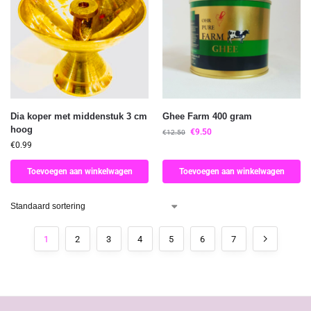
Dia koper met middenstuk 3 cm
Ghee Farm 400 gram
hoog
€
9.50
€
12.50
€
0.99
Toevoegen aan winkelwagen
Toevoegen aan winkelwagen
1
2
3
4
5
6
7