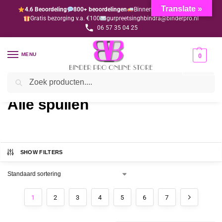
Translate »
4.6 Beoordeling
800+ beoordelingen
Binnen 1-3 dagen geleverd
Gratis bezorging v.a. €100
gurpreetsinghbindra@binderpro.nl
06 57 35 04 25
MENU
0
Zoeken
Home
Diwali
Alle spullen
/
/
Alle spullen
SHOW FILTERS
1
2
3
4
5
6
7