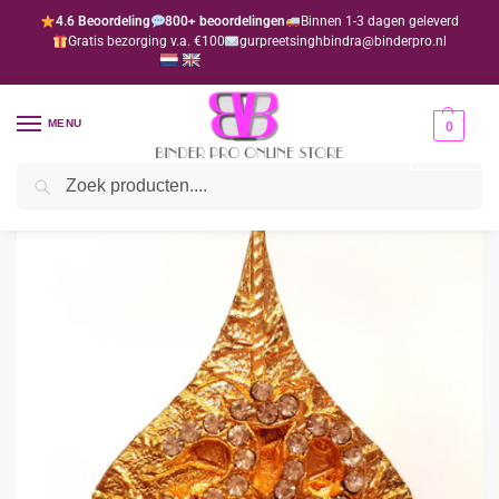
4.6 Beoordeling
800+ beoordelingen
Binnen 1-3 dagen geleverd
Gratis bezorging v.a. €100
gurpreetsinghbindra@binderpro.nl
MENU
0
Zoeken
Home
Bedankjesafdeling
Bedankjes
Hindoe
Ohm met goud paanblad (per 10 stuks)
/
/
/
/