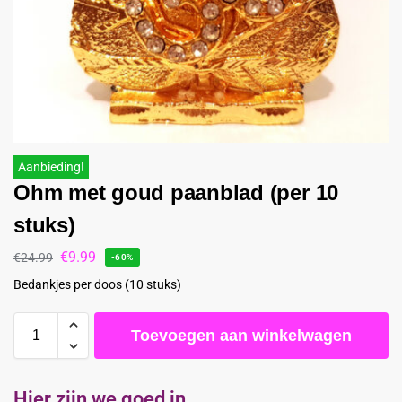
Aanbieding!
Ohm met goud paanblad (per 10
stuks)
€
9.99
€
24.99
-60%
Bedankjes per doos (10 stuks)
Toevoegen aan winkelwagen
Hier zijn we goed in