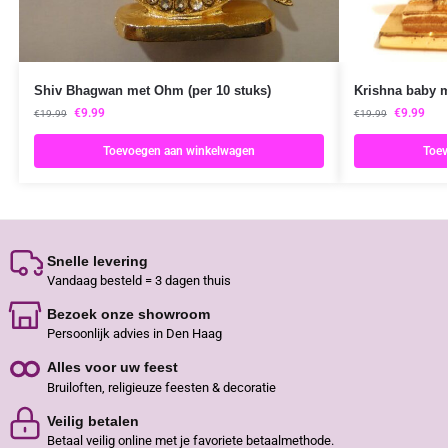
Shiv Bhagwan met Ohm (per 10 stuks)
Krishna baby me
€
9.99
€
9.99
€
19.99
€
19.99
Toevoegen aan winkelwagen
Toev
Snelle levering
Vandaag besteld = 3 dagen thuis
Bezoek onze showroom
Persoonlijk advies in Den Haag
Alles voor uw feest
Bruiloften, religieuze feesten & decoratie
Veilig betalen
Betaal veilig online met je favoriete betaalmethode.