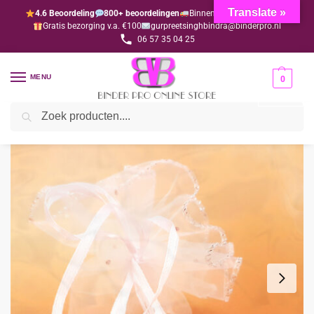
Translate »
4.6 Beoordeling
800+ beoordelingen
Binnen 1-3 dagen geleverd
Gratis bezorging v.a. €100
gurpreetsinghbindra@binderpro.nl
06 57 35 04 25
MENU
0
Zoeken
Home
Bedankjesafdeling
Bedankzakjes
Bedankzakje wit (per 10 stuks)
/
/
/