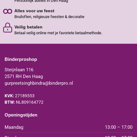
Persoonlijk advies in Den Haag
Alles voor uw feest
Bruiloften, religieuze feesten & decoratie
Veilig betalen
Betaal veilig online met je favoriete betaalmethode.
Binderproshop
Steijnlaan 116
2571 RH Den Haag
gurpreetsinghbindra@binderpro.nl
KVK:
27189553
BTW:
NL809164772
Openingstijden
Maandag
13:00 – 17:00