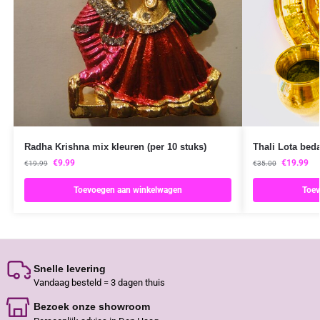
Radha Krishna mix kleuren (per 10 stuks)
Thali Lota bed
€
9.99
€
19.99
€
19.99
€
35.00
Toevoegen aan winkelwagen
Toev
Snelle levering
Vandaag besteld = 3 dagen thuis
Bezoek onze showroom