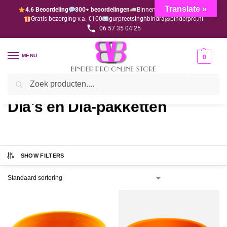
Translate »
4.6 Beoordeling
800+ beoordelingen
Binnen 1-3 dagen geleverd
Gratis bezorging v.a. €100
gurpreetsinghbindra@binderpro.nl
06 57 35 04 25
MENU
0
Zoeken
Home
Diwali
Dia's en Dia-pakketten
/
/
Dia's en Dia-pakketten
SHOW FILTERS