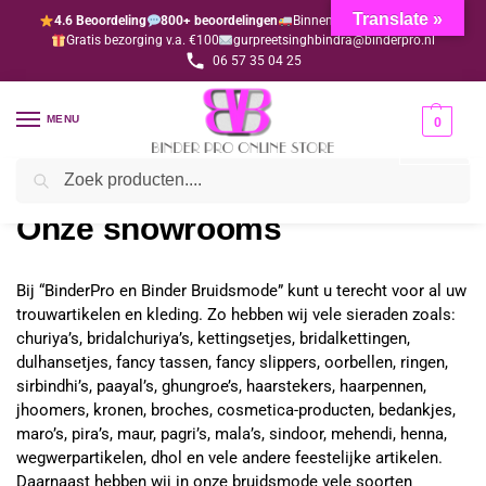
Translate »
4.6 Beoordeling
800+ beoordelingen
Binnen 1-3 dagen geleverd
Gratis bezorging v.a. €100
gurpreetsinghbindra@binderpro.nl
06 57 35 04 25
MENU
0
Zoeken
Home
Onze showrooms
/
Onze showrooms
Bij “BinderPro en Binder Bruidsmode” kunt u terecht voor al uw
trouwartikelen en kleding. Zo hebben wij vele sieraden zoals:
churiya’s, bridalchuriya’s, kettingsetjes, bridalkettingen,
dulhansetjes, fancy tassen, fancy slippers, oorbellen, ringen,
sirbindhi’s, paayal’s, ghungroe’s, haarstekers, haarpennen,
jhoomers, kronen, broches, cosmetica-producten, bedankjes,
maro’s, pira’s, maur, pagri’s, mala’s, sindoor, mehendi, henna,
wegwerpartikelen, dhol en vele andere feestelijke artikelen.
Daarnaast hebben wij in onze bruidsmode vele soorten