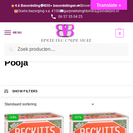
Translate »
4.6 Beoordeling
800+ beoordelingen
Binnen 1-3 dagen geleverd
Gratis bezorging v.a. €100
gurpreetsinghbindra@binderpro.nl
06 57 35 04 25
MENU
0
Zoeken
Home
Pooja
/
Pooja
SHOW FILTERS
-34%
-51%