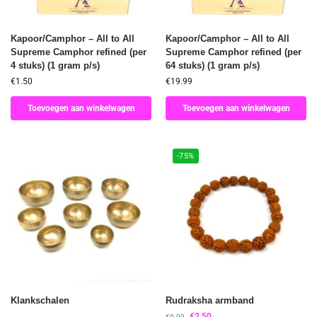
Kapoor/Camphor – All to All
Kapoor/Camphor – All to All
Supreme Camphor refined (per
Supreme Camphor refined (per
4 stuks) (1 gram p/s)
64 stuks) (1 gram p/s)
€
1.50
€
19.99
Toevoegen aan winkelwagen
Toevoegen aan winkelwagen
-75%
Klankschalen
Rudraksha armband
€
2.50
€
9.99