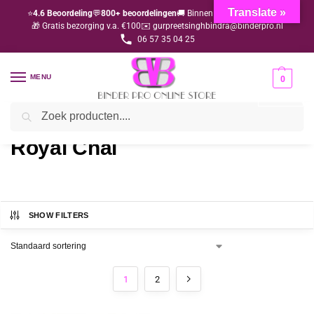
Translate »
⭐
4.6 Beoordeling
💬
800+ beoordelingen
🚚 Binnen 1-3 dagen geleverd
🎁 Gratis bezorging v.a. €100
✉️ gurpreetsinghbindra@binderpro.nl
06 57 35 04 25
MENU
0
Zoeken
Home
Levensmiddelen
Royal Chai
/
/
Royal Chai
SHOW FILTERS
1
2