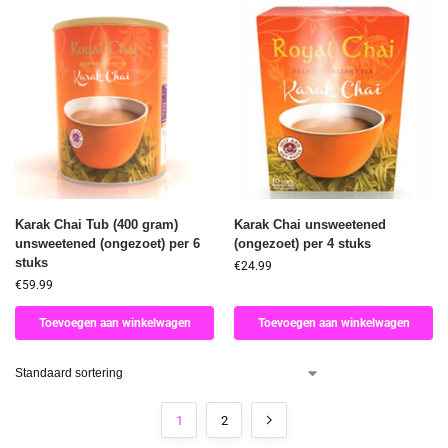
Karak Chai Tub (400 gram)
Karak Chai unsweetened
unsweetened (ongezoet) per 6
(ongezoet) per 4 stuks
stuks
€
24.99
€
59.99
Toevoegen aan winkelwagen
Toevoegen aan winkelwagen
1
2