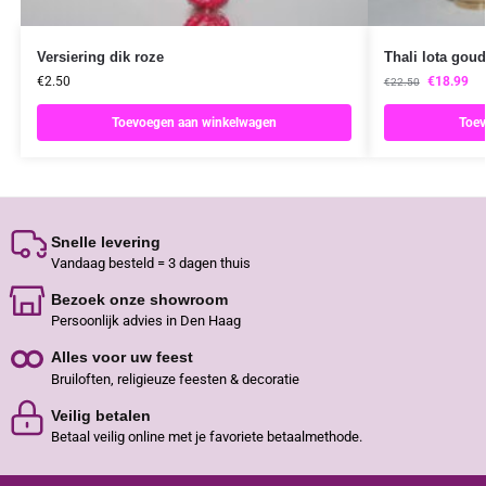
Versiering dik roze
Thali lota gou
€
2.50
€
18.99
€
22.50
Toevoegen aan winkelwagen
Toev
Snelle levering
Vandaag besteld = 3 dagen thuis
Bezoek onze showroom
Persoonlijk advies in Den Haag
Alles voor uw feest
Bruiloften, religieuze feesten & decoratie
Veilig betalen
Betaal veilig online met je favoriete betaalmethode.