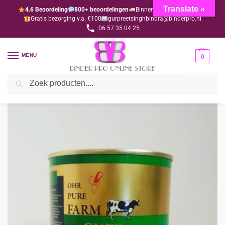
Translate »
4.6 Beoordeling
800+ beoordelingen
Binnen 1-3 dagen geleverd
Gratis bezorging v.a. €100
gurpreetsinghbindra@binderpro.nl
06 57 35 04 25
MENU
0
Zoeken
Home
Levensmiddelen
Ghee
Ghee Farm 400 gram
/
/
/