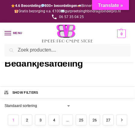
Translate »
4.6 Beoordeling
800+ beoordelingen
Binnen 1-3 dagen geleverd
Gratis bezorging v.a. €100
gurpreetsinghbindra@binderpro.nl
06 57 35 04 25
MENU
0
Zoeken
Home
Bedankjesafdeling
/
Bedankjesafdeling
SHOW FILTERS
1
2
3
4
…
25
26
27