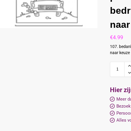
bedr
naar
€
4.99
107. bedank
naar keuze
Hier zi
Meer da
Bezoek
Persoon
Alles v