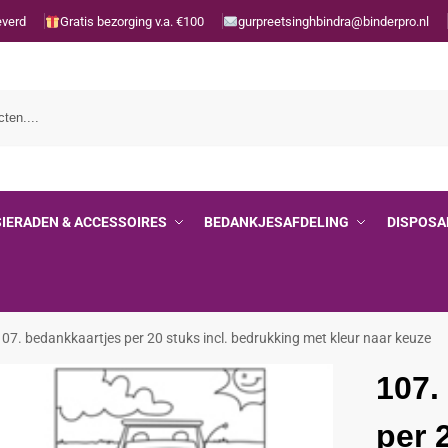
everd
Gratis bezorging v.a. €100
gurpreetsinghbindra@binderpro.nl
SIERADEN & ACCESSOIRES
BEDANKJESAFDELING
DISPOSA
107. bedankkaartjes per 20 stuks incl. bedrukking met kleur naar keuze
107.
per 