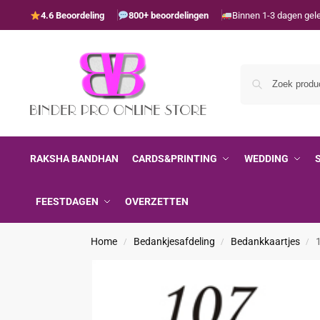
4.6 Beoordeling
800+ beoordelingen
Binnen 1-3 dagen gel
RAKSHA BANDHAN
CARDS&PRINTING
WEDDING
FEESTDAGEN
OVERZETTEN
Home
Bedankjesafdeling
Bedankkaartjes
/
/
/