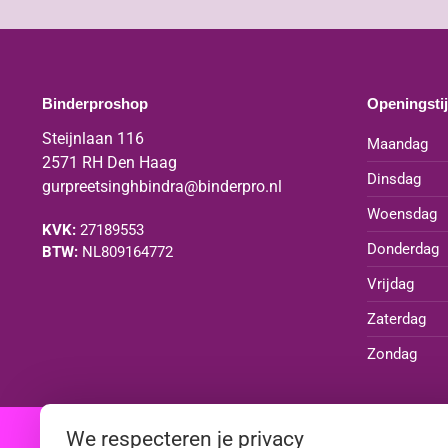
Binderproshop
Openingsti
Steijnlaan 116
Maandag
2571 RH Den Haag
Dinsdag
gurpreetsinghbindra@binderpro.nl
Woensdag
KVK:
27189553
Donderdag
BTW:
NL809164772
Vrijdag
Zaterdag
Zondag
We respecteren je privacy