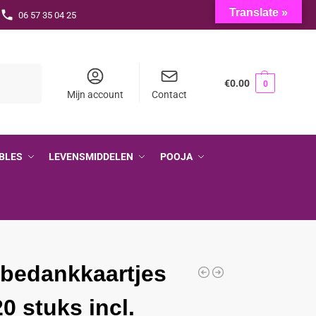
Translate »
06 57 35 04 25
Zoeken
€
0.00
0
Mijn account
Contact
BLES
LEVENSMIDDELEN
POOJA
 bedankkaartjes
20 stuks incl.