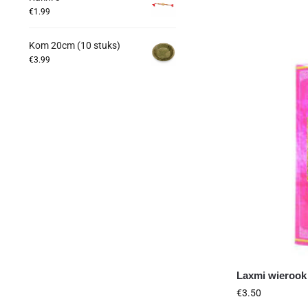
€
1.99
Kom 20cm (10 stuks)
€
3.99
Laxmi wieroo
€
3.50