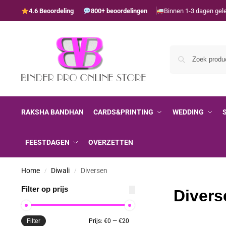
4.6 Beoordeling
800+ beoordelingen
Binnen 1-3 dagen gel
RAKSHA BANDHAN
CARDS&PRINTING
WEDDING
FEESTDAGEN
OVERZETTEN
Home
Diwali
Diversen
/
/
Filter op prijs
Divers
Filter
Prijs:
€0
—
€20