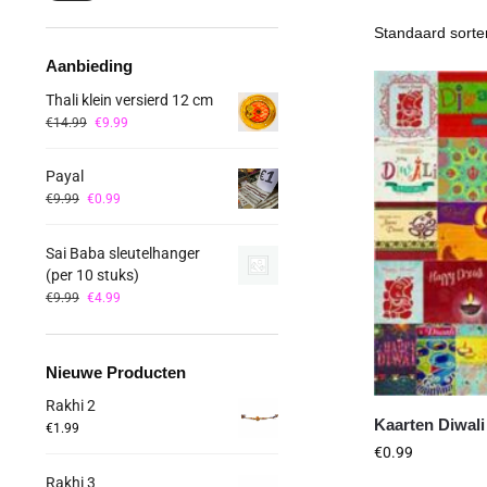
Aanbieding
Thali klein versierd 12 cm
€
14.99
€
9.99
Payal
€
9.99
€
0.99
Sai Baba sleutelhanger
(per 10 stuks)
€
9.99
€
4.99
Nieuwe Producten
Rakhi 2
Kaarten Diwali
€
1.99
€
0.99
Rakhi 3