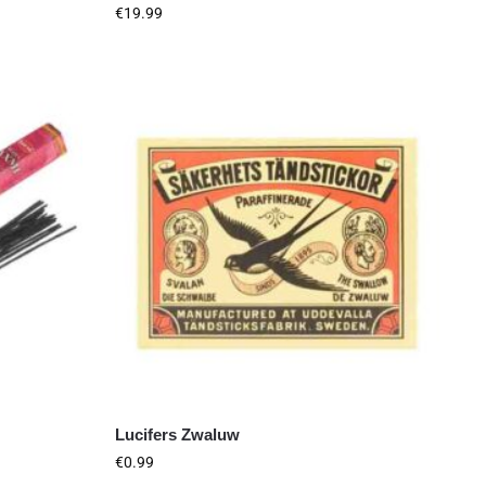
€
19.99
Lucifers Zwaluw
€
0.99