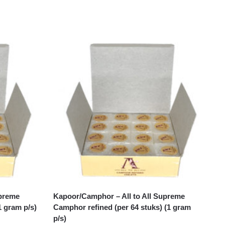
upreme
Kapoor/Camphor – All to All Supreme
1 gram p/s)
Camphor refined (per 64 stuks) (1 gram
p/s)