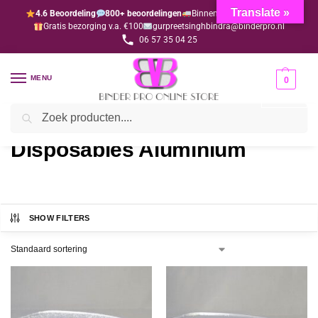
Translate »
4.6 Beoordeling
800+ beoordelingen
Binnen 1-3 dagen geleverd
Gratis bezorging v.a. €100
gurpreetsinghbindra@binderpro.nl
06 57 35 04 25
MENU
0
Zoeken
Home
Disposables
Disposables Aluminium
/
/
Disposables Aluminium
SHOW FILTERS