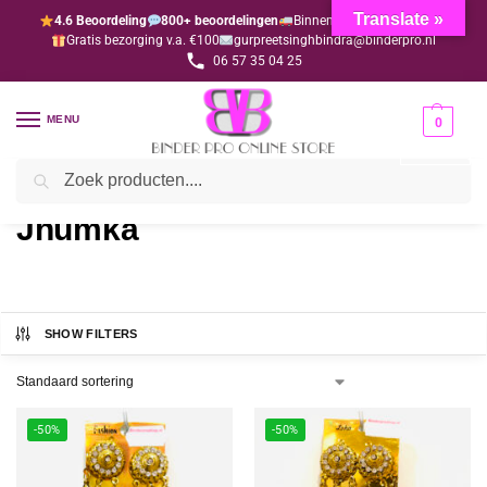
Translate »
4.6 Beoordeling
800+ beoordelingen
Binnen 1-3 dagen geleverd
Gratis bezorging v.a. €100
gurpreetsinghbindra@binderpro.nl
06 57 35 04 25
MENU
0
Zoeken
Home
Sieraden & Accessoires
Oorbellen
Jhumka
/
/
/
Jhumka
SHOW FILTERS
-50%
-50%