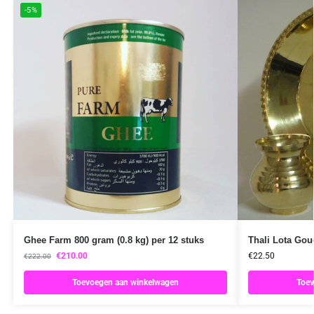
-5%
Ghee Farm 800 gram (0.8 kg) per 12 stuks
Thali Lota Gou
€
210.00
€
22.50
€
222.00
Toevoegen aan winkelwagen
Toev