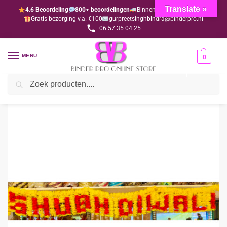
Translate »
4.6 Beoordeling
800+ beoordelingen
Binnen 1-3 dagen geleverd
Gratis bezorging v.a. €100
gurpreetsinghbindra@binderpro.nl
06 57 35 04 25
MENU
0
Zoeken
Home
Diwali
Alle spullen
SUBH DIWALI Versiering bloemen
/
/
/