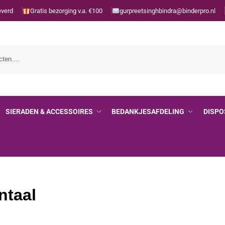
everd
Gratis bezorging v.a. €100
gurpreetsinghbindra@binderpro.nl
SIERADEN & ACCESSOIRES
BEDANKJESAFDELING
DISPO
ntaal