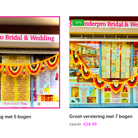
-29%
Groot versiering met 7 bogen
ng met 5 bogen
€
24.99
€
34.99