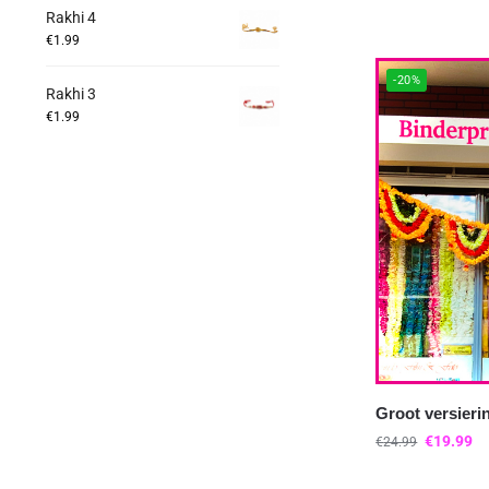
Rakhi 4
€
1.99
-20%
Rakhi 3
€
1.99
Groot versieri
€
19.99
€
24.99