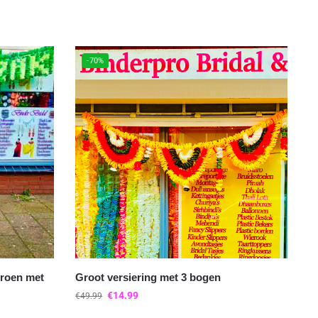
-70%
groen met
Groot versiering met 3 bogen
€
14.99
€
49.99