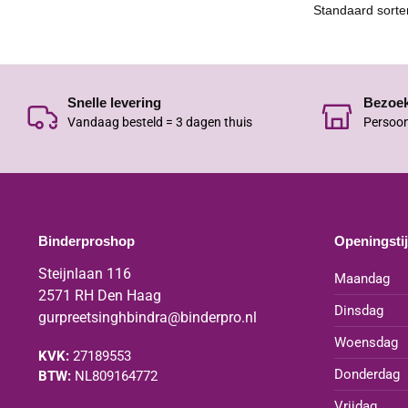
Snelle levering
Bezoe
Vandaag besteld = 3 dagen thuis
Persoon
Binderproshop
Openingsti
Steijnlaan 116
Maandag
2571 RH Den Haag
Dinsdag
gurpreetsinghbindra@binderpro.nl
Woensdag
KVK:
27189553
Donderdag
BTW:
NL809164772
Vrijdag