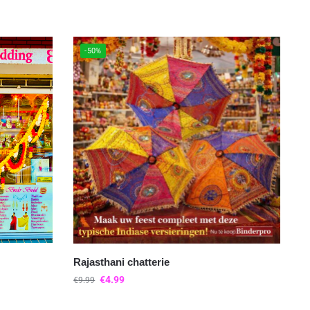
-50%
Rajasthani chatterie
€
4.99
€
9.99