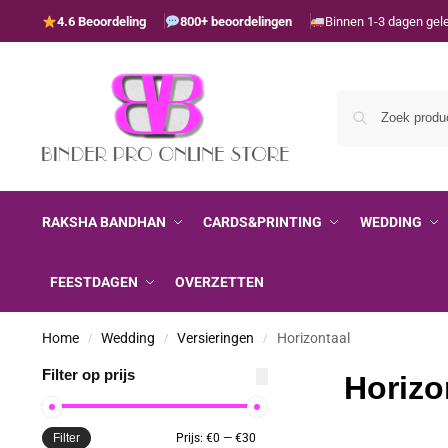
4.6 Beoordeling
800+ beoordelingen
Binnen 1-3 dagen gel
RAKSHA BANDHAN
CARDS&PRINTING
WEDDING
FEESTDAGEN
OVERZETTEN
Home
Wedding
Versieringen
Horizontaal
/
/
/
Filter op prijs
Horizo
Filter
Prijs:
€0
—
€30