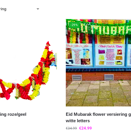
-29%
ing roze/geel
Eid Mubarak flower versiering 
witte letters
€
24.99
€
34.99