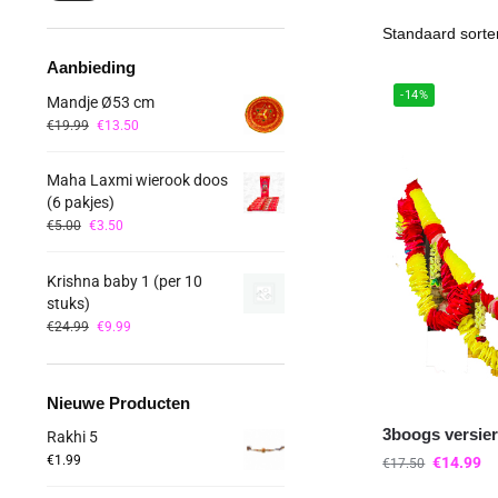
Aanbieding
-14%
Mandje Ø53 cm
€
19.99
€
13.50
Maha Laxmi wierook doos
(6 pakjes)
€
5.00
€
3.50
Krishna baby 1 (per 10
stuks)
€
24.99
€
9.99
Nieuwe Producten
3boogs versier
Rakhi 5
€
1.99
€
14.99
€
17.50