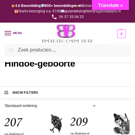
Translate »
4.6 Beoordeling
800+ beoordelingen
Binnen 1-3 dagen geleverd
Gratis bezorging v.a. €100
gurpreetsinghbindra@binderpro.nl
06 57 35 04 25
MENU
0
Zoeken
Home
Bedankjesafdeling
Bedankkaartjes
Hindoe-geboorte
/
/
/
Hindoe-geboorte
SHOW FILTERS