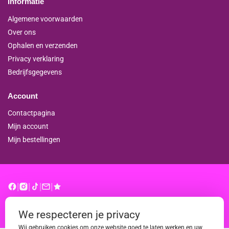
Informatie
Algemene voorwaarden
Over ons
Ophalen en verzenden
Privacy verklaring
Bedrijfsgegevens
Account
Contactpagina
Mijn account
Mijn bestellingen
|
|
|
|
© binderproshop.nl | Website door
WD
We respecteren je privacy
Wij gebruiken cookies om onze website goed te laten werken en uw