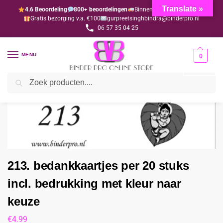
Translate »
4.6 Beoordeling
800+ beoordelingen
Binnen 1-3 dagen geleverd
Gratis bezorging v.a. €100
gurpreetsinghbindra@binderpro.nl
06 57 35 04 25
MENU
0
Zoeken
Home
Bedankjesafdeling
Bedankkaartjes
213. bedankkaartjes per 20 stuks incl. bedrukking met kleur naar keuze
/
/
/
213. bedankkaartjes per 20 stuks
incl. bedrukking met kleur naar
keuze
€
4.99