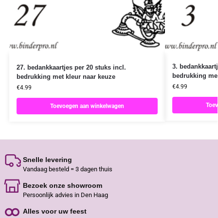
3. bedankkaartj
27. bedankkaartjes per 20 stuks incl.
bedrukking met
bedrukking met kleur naar keuze
€
4.99
€
4.99
Toev
Toevoegen aan winkelwagen
Snelle levering
Vandaag besteld = 3 dagen thuis
Bezoek onze showroom
Persoonlijk advies in Den Haag
Alles voor uw feest