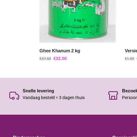
Ghee Khanum 2 kg
Versi
€
32.50
€
37.50
€
1.50
Snelle levering
Bezoe
Vandaag besteld = 3 dagen thuis
Persoon