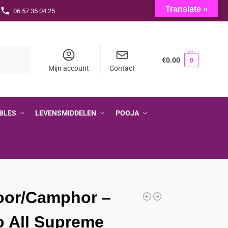
Translate »
06 57 35 04 25
Zoeken
€
0.00
0
Mijn account
Contact
BLES
LEVENSMIDDELEN
POOJA
oor/Camphor –
to All Supreme