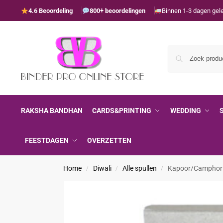
4.6 Beoordeling
800+ beoordelingen
Binnen 1-3 dagen gel
RAKSHA BANDHAN
CARDS&PRINTING
WEDDING
FEESTDAGEN
OVERZETTEN
Home
Diwali
Alle spullen
Kapoor/Camphor – 
/
/
/