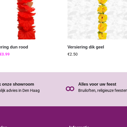
ering dun rood
Versiering dik geel
€
0.99
€
2.50
k onze showroom
Alles voor uw feest
lijk advies in Den Haag
Bruiloften, religieuze feeste