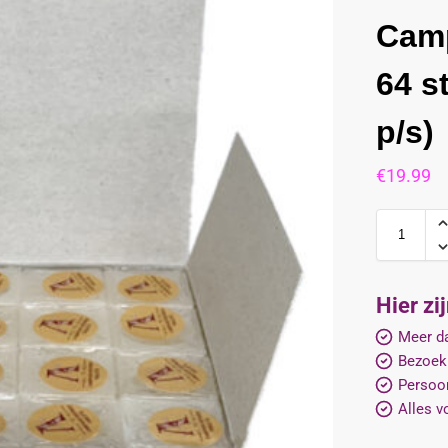
Camp
64 s
p/s)
€
19.99
Hier zi
Meer da
Bezoek
Persoon
Alles v