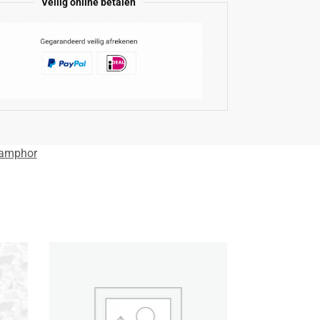
Veilig online betalen
amphor