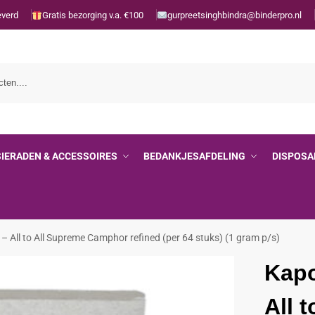
everd
Gratis bezorging v.a. €100
gurpreetsinghbindra@binderpro.nl
SIERADEN & ACCESSOIRES
BEDANKJESAFDELING
DISPOSA
All to All Supreme Camphor refined (per 64 stuks) (1 gram p/s)
Kap
All 