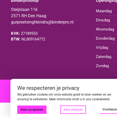
Binderproshop
Openingsti
Steijnlaan 116
Maandag
2571 RH Den Haag
Dinsdag
gurpreetsinghbindra@binderpro.nl
Woensdag
KVK:
27189553
Donderdag
BTW:
NL809164772
Vrijdag
Zaterdag
Zondag
We respecteren je privacy
|
|
|
|
Wij gebruiken cookies om onze website goed te laten werken en uw
ervaring te verbeteren. Meer informatie vindt u in ons cookiebeleid.
Voorkeure
Alles accepteren
Alles afwijzen