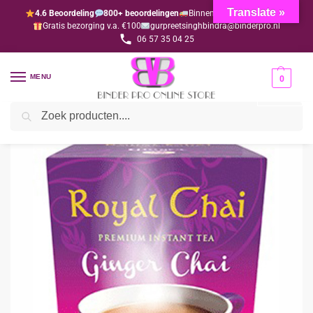
Translate »
4.6 Beoordeling
800+ beoordelingen
Binnen 1-3 dagen geleverd
Gratis bezorging v.a. €100
gurpreetsinghbindra@binderpro.nl
06 57 35 04 25
MENU
0
Zoeken
Home
Levensmiddelen
Royal Chai
Ginger Chai sweetened (gezoet) per 4 stuks
/
/
/