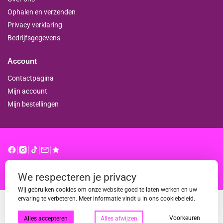
Ophalen en verzenden
Privacy verklaring
Bedrijfsgegevens
Account
Contactpagina
Mijn account
Mijn bestellingen
|
|
|
|
© binderproshop.nl | Website door
WD
We respecteren je privacy
Wij gebruiken cookies om onze website goed te laten werken en uw
ervaring te verbeteren. Meer informatie vindt u in ons cookiebeleid.
Voorkeuren
Alles accepteren
Alles afwijzen