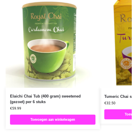
Elaichi Chai Tub (400 gram) sweetened
Tumeric Chai s
(gezoet) per 6 stuks
€
32.50
€
59.99
Toev
Toevoegen aan winkelwagen