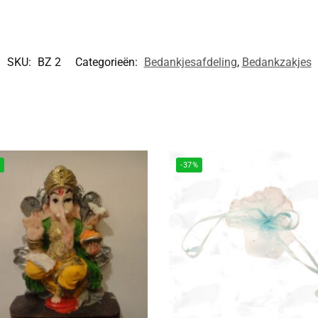
SKU:
BZ 2
Categorieën:
Bedankjesafdeling
,
Bedankzakjes
%
-37%