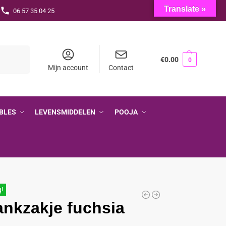
Translate »
06 57 35 04 25
Zoeken
€
0.00
0
Mijn account
Contact
BLES
LEVENSMIDDELEN
POOJA
g!
nkzakje fuchsia