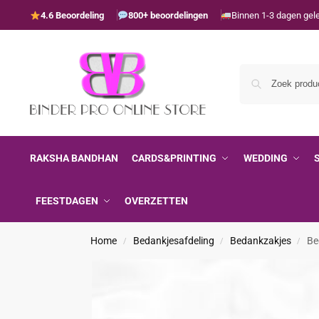
4.6 Beoordeling
800+ beoordelingen
Binnen 1-3 dagen gel
RAKSHA BANDHAN
CARDS&PRINTING
WEDDING
FEESTDAGEN
OVERZETTEN
Home
Bedankjesafdeling
Bedankzakjes
Be
/
/
/