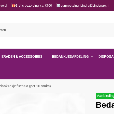
everd
Gratis bezorging v.a. €100
gurpreetsinghbindra@binderpro.nl
SIERADEN & ACCESSOIRES
BEDANKJESAFDELING
DISPOSA
dankzakje fuchsia (per 10 stuks)
Aanbiedin
Beda