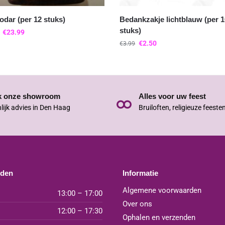
dar (per 12 stuks)
Bedankzakje lichtblauw (per 
stuks)
€
23.99
€
2.50
€
3.99
k onze showroom
Alles voor uw feest
lijk advies in Den Haag
Bruiloften, religieuze feeste
jden
Informatie
Algemene voorwaarden
13:00 – 17:00
Over ons
12:00 – 17:30
Ophalen en verzenden