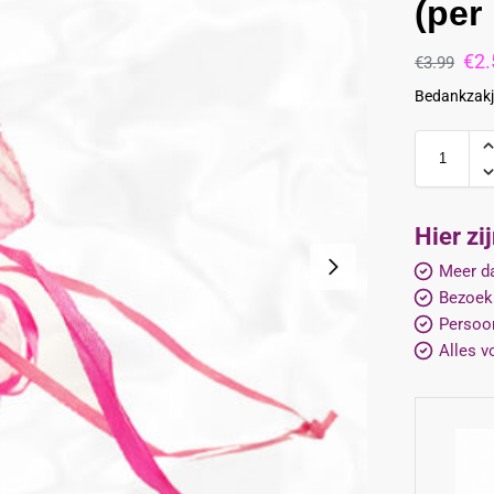
(per
€
2.
€
3.99
Bedankzakje
Hier zi
Meer da
Bezoek
Persoon
Alles v