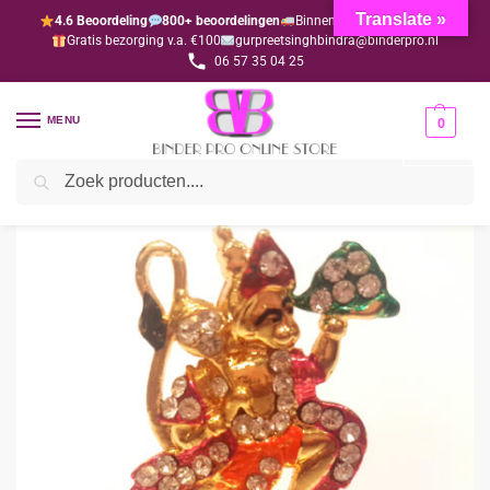
Translate »
4.6 Beoordeling
800+ beoordelingen
Binnen 1-3 dagen geleverd
Gratis bezorging v.a. €100
gurpreetsinghbindra@binderpro.nl
06 57 35 04 25
MENU
0
Zoeken
Home
Bedankjesafdeling
Bedankjes
Hindoe
Hanuman Bhagwan (per 10 stuks)
/
/
/
/