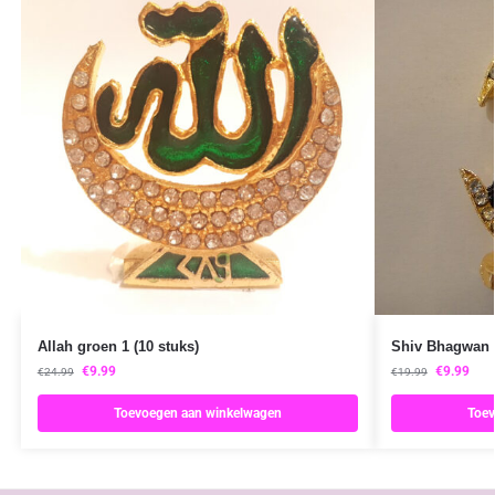
Allah groen 1 (10 stuks)
Shiv Bhagwan 
€
9.99
€
9.99
€
24.99
€
19.99
Toevoegen aan winkelwagen
Toev