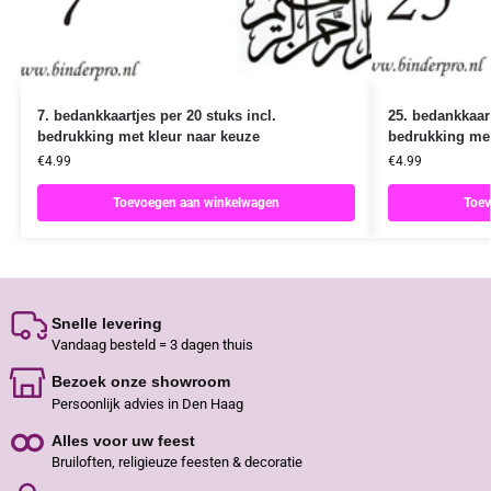
7. bedankkaartjes per 20 stuks incl.
25. bedankkaart
bedrukking met kleur naar keuze
bedrukking met
€
4.99
€
4.99
Toevoegen aan winkelwagen
Toev
Snelle levering
Vandaag besteld = 3 dagen thuis
Bezoek onze showroom
Persoonlijk advies in Den Haag
Alles voor uw feest
Bruiloften, religieuze feesten & decoratie