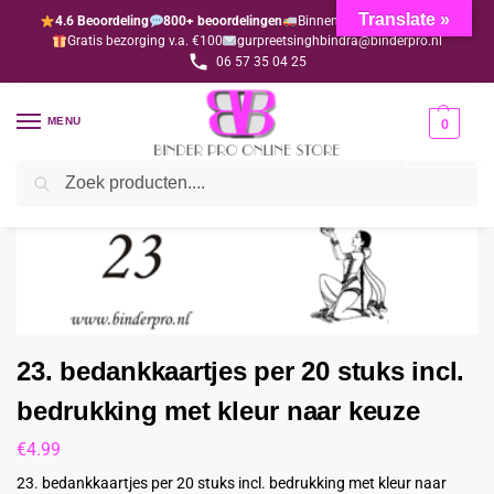
Translate »
4.6 Beoordeling
800+ beoordelingen
Binnen 1-3 dagen geleverd
Gratis bezorging v.a. €100
gurpreetsinghbindra@binderpro.nl
06 57 35 04 25
MENU
0
Zoeken
Home
Bedankjesafdeling
Bedankkaartjes
23. bedankkaartjes per 20 stuks incl. bedrukking met kleur naar keuze
/
/
/
23. bedankkaartjes per 20 stuks incl.
bedrukking met kleur naar keuze
€
4.99
23. bedankkaartjes per 20 stuks incl. bedrukking met kleur naar