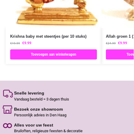
Krishna baby met steentjes (per 10 stuks)
Allah groen 1 (
€
9.99
€
9.99
€
19.99
€
24.99
Toevoegen aan winkelwagen
Toev
Snelle levering
Vandaag besteld = 3 dagen thuis
Bezoek onze showroom
Persoonlijk advies in Den Haag
Alles voor uw feest
Bruiloften, religieuze feesten & decoratie