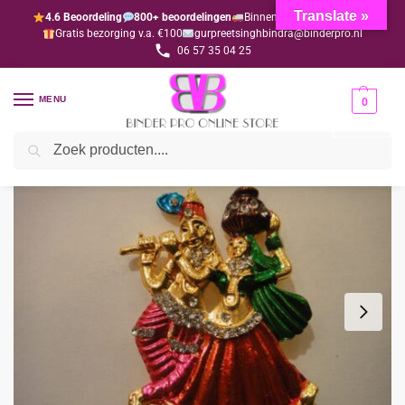
Translate »
4.6 Beoordeling
800+ beoordelingen
Binnen 1-3 dagen geleverd
Gratis bezorging v.a. €100
gurpreetsinghbindra@binderpro.nl
06 57 35 04 25
MENU
0
Zoeken
Home
Bedankjesafdeling
Bedankjes
Hindoe
Radha Krishna mix kleuren (per 10 stuks)
/
/
/
/