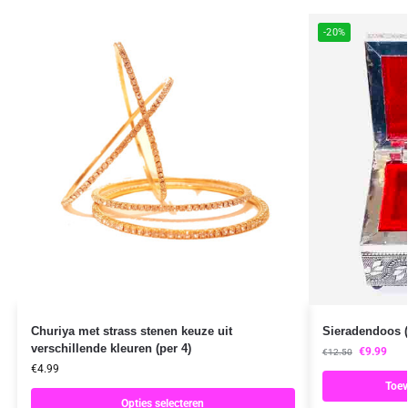
-20%
Churiya met strass stenen keuze uit
Sieradendoos 
verschillende kleuren (per 4)
€
9.99
€
12.50
€
4.99
Toev
Opties selecteren