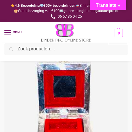
Translate »
4.6 Beoordeling
800+ beoordelingen
Binnen 1-3 dagen geleverd
Gratis bezorging v.a. €100
gurpreetsinghbindra@binderpro.nl
06 57 35 04 25
MENU
0
Zoeken
Home
Sieraden & Accessoires
Dozen & Standaards
Sieradendoos (klein)
/
/
/