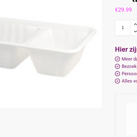
€
29.99
Hier zi
Meer da
Bezoek
Persoon
Alles v