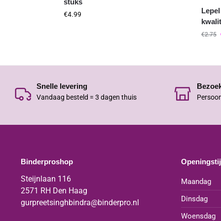
stuks
Lepel
€
4.99
kwalit
€
2.75
Snelle levering
Bezoe
Vandaag besteld = 3 dagen thuis
Persoon
Binderproshop
Openingsti
Steijnlaan 116
Maandag
2571 RH Den Haag
Dinsdag
gurpreetsinghbindra@binderpro.nl
Woensdag