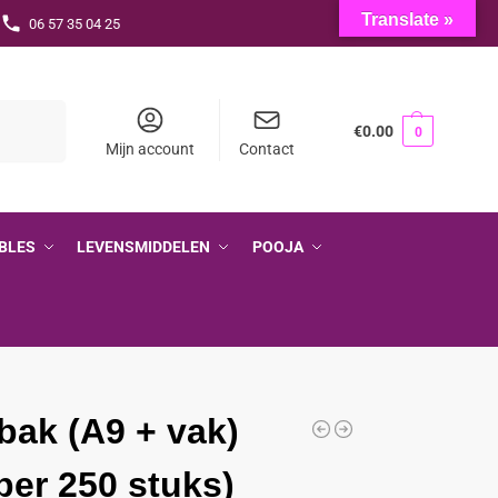
Translate »
06 57 35 04 25
Zoeken
€
0.00
0
Mijn account
Contact
BLES
LEVENSMIDDELEN
POOJA
bak (A9 + vak)
(per 250 stuks)