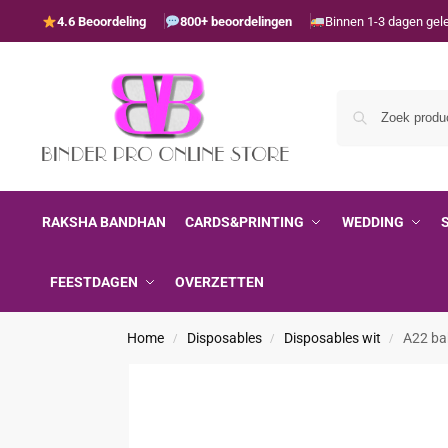
4.6 Beoordeling
800+ beoordelingen
Binnen 1-3 dagen gel
RAKSHA BANDHAN
CARDS&PRINTING
WEDDING
FEESTDAGEN
OVERZETTEN
Home
Disposables
Disposables wit
A22 bak
/
/
/