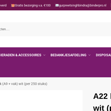
everd
Gratis bezorging v.a. €100
gurpreetsinghbindra@binderpro.nl
SIERADEN & ACCESSOIRES
BEDANKJESAFDELING
DISPOSA
 (A9 + vak) wit (per 250 stuks)
A22 
wit 