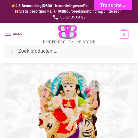
Translate »
4.6 Beoordeling
800+ beoordelingen
Binnen 1-3 dagen geleverd
Gratis bezorging v.a. €100
gurpreetsinghbindra@binderpro.nl
06 57 35 04 25
MENU
0
Zoeken
Home
Bedankjesafdeling
Bedankjes
Hindoe
Durga mata bedankje (per 12 stuks)
/
/
/
/