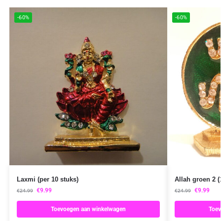
-60%
-60%
Laxmi (per 10 stuks)
Allah groen 2 (
€
9.99
€
9.99
€
24.99
€
24.99
Toevoegen aan winkelwagen
Toev