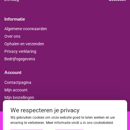
Informatie
Algemene voorwaarden
Over ons
Ophalen en verzenden
Privacy verklaring
Bedrijfsgegevens
Account
Contactpagina
Mijn account
Mijn bestellingen
We respecteren je privacy
Wij gebruiken cookies om onze website goed te laten werken en uw
ervaring te verbeteren. Meer informatie vindt u in ons cookiebeleid.
|
|
|
|