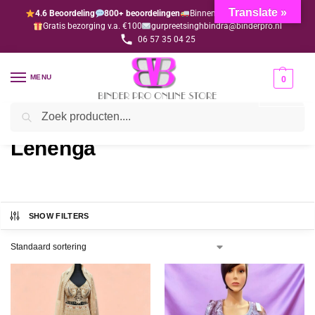
Translate »
4.6 Beoordeling
800+ beoordelingen
Binnen 1-3 dagen geleverd
Gratis bezorging v.a. €100
gurpreetsinghbindra@binderpro.nl
06 57 35 04 25
MENU
0
Zoeken
Home
Kleding
Kleding dames
Lehenga
/
/
/
Lehenga
SHOW FILTERS