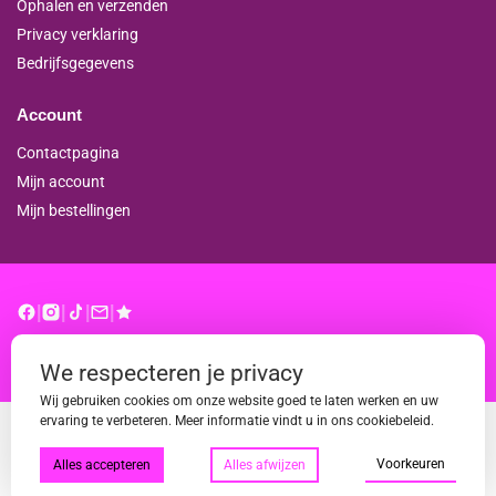
Ophalen en verzenden
Privacy verklaring
Bedrijfsgegevens
Account
Contactpagina
Mijn account
Mijn bestellingen
|
|
|
|
© binderproshop.nl | Website door
WD
We respecteren je privacy
Wij gebruiken cookies om onze website goed te laten werken en uw
ervaring te verbeteren. Meer informatie vindt u in ons cookiebeleid.
Voorkeuren
Alles accepteren
Alles afwijzen