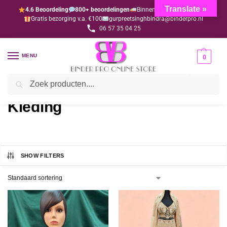
Translate »
4.6 Beoordeling
800+ beoordelingen
Binnen 1-3 dagen geleverd
Gratis bezorging v.a. €100
gurpreetsinghbindra@binderpro.nl
06 57 35 04 25
MENU
0
Zoeken
Home
Kleding
/
Kleding
SHOW FILTERS