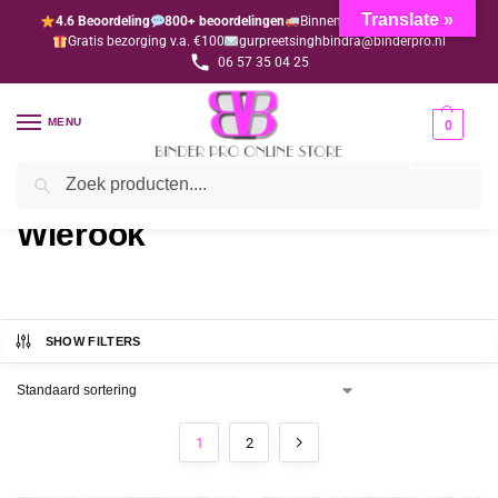
Translate »
4.6 Beoordeling
800+ beoordelingen
Binnen 1-3 dagen geleverd
Gratis bezorging v.a. €100
gurpreetsinghbindra@binderpro.nl
06 57 35 04 25
MENU
0
Zoeken
Home
Wierook
/
Wierook
SHOW FILTERS
1
2