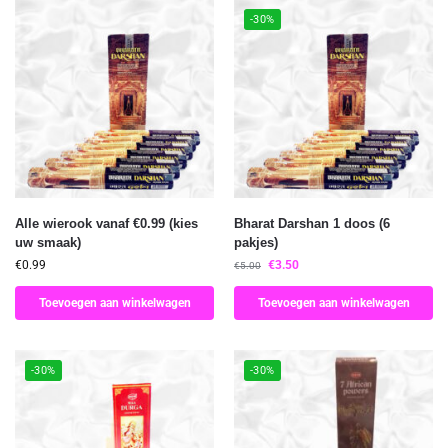
-30%
Alle wierook vanaf €0.99 (kies
Bharat Darshan 1 doos (6
uw smaak)
pakjes)
€
0.99
€
3.50
€
5.00
Toevoegen aan winkelwagen
Toevoegen aan winkelwagen
-30%
-30%