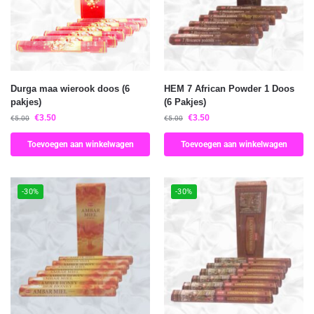
Durga maa wierook doos (6
HEM 7 African Powder 1 Doos
pakjes)
(6 Pakjes)
€
3.50
€
3.50
€
5.00
€
5.00
Toevoegen aan winkelwagen
Toevoegen aan winkelwagen
-30%
-30%