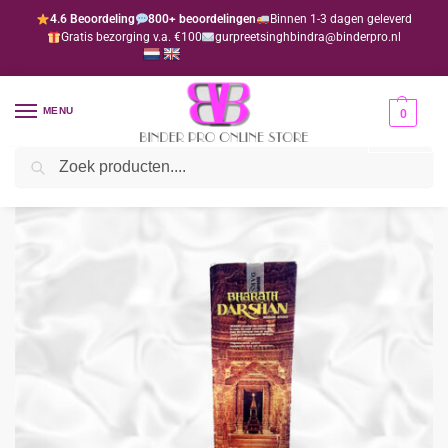
4.6 Beoordeling
800+ beoordelingen
Binnen 1-3 dagen geleverd
Gratis bezorging v.a. €100
gurpreetsinghbindra@binderpro.nl
MENU
0
Zoeken
Home
Wierook
Wierook geuren alle soorten (HEM)
Alle wierook vanaf €0.99 (kies uw smaak)
/
/
/