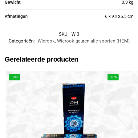
Gewicht
0.3 kg
Afmetingen
6 × 9 × 25.5 cm
SKU:
W 3
Categorieën:
Wierook
,
Wierook geuren alle soorten (HEM)
Gerelateerde producten
-30%
-30%