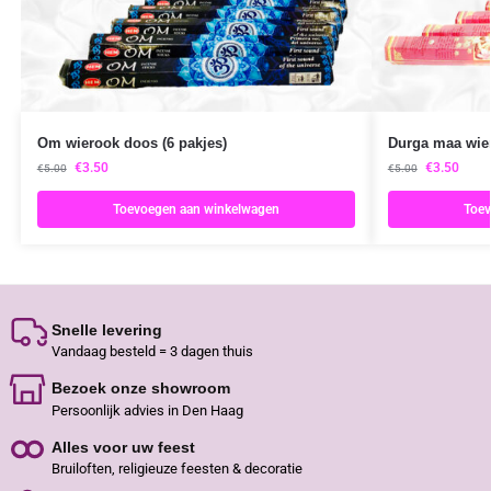
Om wierook doos (6 pakjes)
Durga maa wier
€
3.50
€
3.50
€
5.00
€
5.00
Toevoegen aan winkelwagen
Toev
Snelle levering
Vandaag besteld = 3 dagen thuis
Bezoek onze showroom
Persoonlijk advies in Den Haag
Alles voor uw feest
Bruiloften, religieuze feesten & decoratie