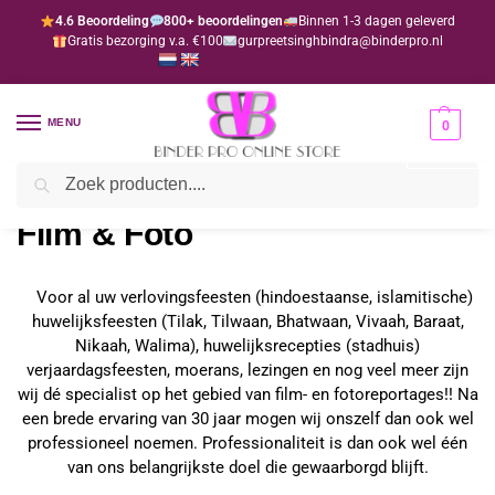
4.6 Beoordeling
800+ beoordelingen
Binnen 1-3 dagen geleverd
Gratis bezorging v.a. €100
gurpreetsinghbindra@binderpro.nl
MENU
0
Zoeken
Home
Film & Foto
/
Film & Foto
Voor al uw verlovingsfeesten (hindoestaanse, islamitische)
huwelijksfeesten (Tilak, Tilwaan, Bhatwaan, Vivaah, Baraat,
Nikaah, Walima), huwelijksrecepties (stadhuis)
verjaardagsfeesten, moerans, lezingen en nog veel meer zijn
wij dé specialist op het gebied van film- en fotoreportages!! Na
een brede ervaring van 30 jaar mogen wij onszelf dan ook wel
professioneel noemen. Professionaliteit is dan ook wel één
van ons belangrijkste doel die gewaarborgd blijft.