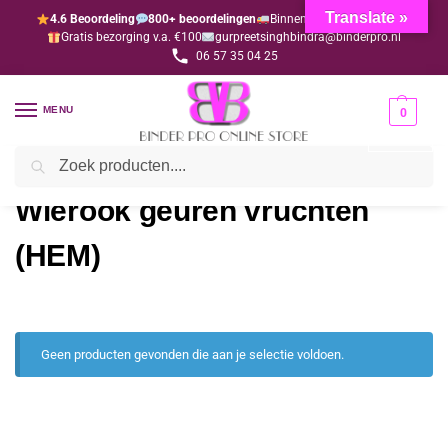
Translate »
4.6 Beoordeling
800+ beoordelingen
Binnen 1-3 dagen geleverd
Gratis bezorging v.a. €100
gurpreetsinghbindra@binderpro.nl
06 57 35 04 25
MENU
0
Zoeken
Home
Wierook geuren vruchten (HEM)
/
Wierook geuren vruchten
(HEM)
Geen producten gevonden die aan je selectie voldoen.