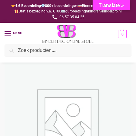
Translate »
4.6 Beoordeling
800+ beoordelingen
Binnen 1-3 dagen geleverd
Gratis bezorging v.a. €100
gurpreetsinghbindra@binderpro.nl
06 57 35 04 25
MENU
0
Zoeken
Home
Bedankjesafdeling
Bedankjes
Westers-geboorte
Kitten sleutelhanger (per 10 stuks) (alleen via de webshop)
/
/
/
/