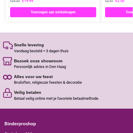
€
19.99
€
2.50
€
35.00
€
3.99
Toevoegen aan winkelwagen
Toev
Snelle levering
Vandaag besteld = 3 dagen thuis
Bezoek onze showroom
Persoonlijk advies in Den Haag
Alles voor uw feest
Bruiloften, religieuze feesten & decoratie
Veilig betalen
Betaal veilig online met je favoriete betaalmethode.
Binderproshop