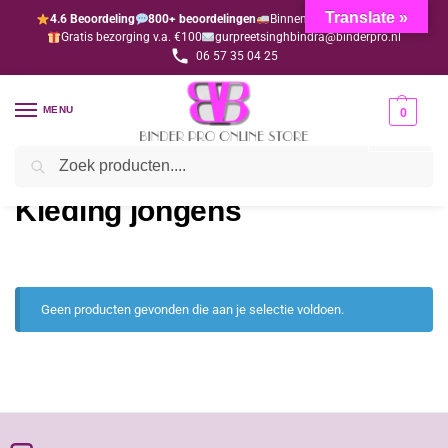
Translate »
4.6 Beoordeling
800+ beoordelingen
Binnen 1-3 dagen geleverd
Gratis bezorging v.a. €100
gurpreetsinghbindra@binderpro.nl
06 57 35 04 25
MENU
0
Zoeken
Home
Kleding
Kleding jongens
/
/
Kleding jongens
Geen producten gevonden die aan je selectie voldoen.