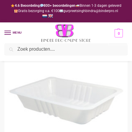
4.6 Beoordeling
800+ beoordelingen
Binnen 1-3 dagen geleverd
Gratis bezorging v.a. €100
gurpreetsinghbindra@binderpro.nl
MENU
0
Zoeken
Home
Disposables
Disposables wit
Bamibak dun wit A50/30 per 10 stuks
/
/
/