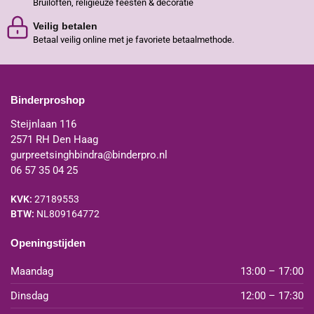
Bruiloften, religieuze feesten & decoratie
Veilig betalen
Betaal veilig online met je favoriete betaalmethode.
Binderproshop
Steijnlaan 116
2571 RH Den Haag
gurpreetsinghbindra@binderpro.nl
06 57 35 04 25
KVK:
27189553
BTW:
NL809164772
Openingstijden
Maandag
13:00 – 17:00
Dinsdag
12:00 – 17:30