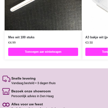
Mes wit 100 stuks
A3 bakje wit (p
€
4.99
€
3.50
Toevoegen aan winkelwagen
Toev
Snelle levering
Vandaag besteld = 3 dagen thuis
Bezoek onze showroom
Persoonlijk advies in Den Haag
Alles voor uw feest