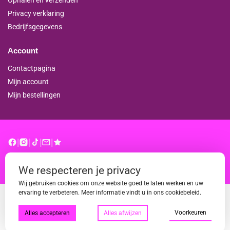
Ophalen en verzenden
Privacy verklaring
Bedrijfsgegevens
Account
Contactpagina
Mijn account
Mijn bestellingen
|
|
|
|
© binderproshop.nl | Website door
WD
We respecteren je privacy
Wij gebruiken cookies om onze website goed te laten werken en uw
ervaring te verbeteren. Meer informatie vindt u in ons cookiebeleid.
Voorkeuren
Alles accepteren
Alles afwijzen