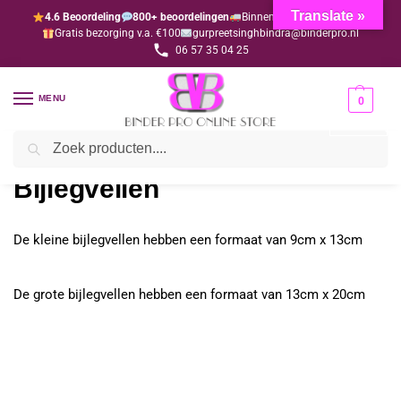
Translate »
4.6 Beoordeling
800+ beoordelingen
Binnen 1-3 dagen geleverd
Gratis bezorging v.a. €100
gurpreetsinghbindra@binderpro.nl
06 57 35 04 25
MENU
0
Zoeken
Home
Bijlegvellen
/
Bijlegvellen
De kleine bijlegvellen hebben een formaat van 9cm x 13cm
De grote bijlegvellen hebben een formaat van 13cm x 20cm