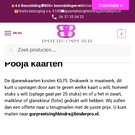
Translate »
4.6 Beoordeling
800+ beoordelingen
Binnen 1-3 dagen geleverd
Gratis bezorging v.a. €100
gurpreetsinghbindra@binderpro.nl
06 57 35 04 25
MENU
0
Zoeken
Home
Pooja kaarten
/
Pooja kaarten
De djanewkaarten kosten €0,75. Drukwerk is maatwerk, dit
kunt u opvragen door aan te geven welke kaart u wilt, hoeveel
stuks u wilt (oplage gaat per 25 stuks) en of u het in zwart,
matkleur of glanskleur (folie) gedrukt wilt hebben. Wij zullen
dan een offerte naar u terugmailen met de juiste prijs. U kunt
mailen naar
gurpreetsinghbindra@binderpro.nl.