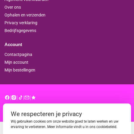
Over ons
Ophalen en verzenden
Privacy verklaring
Bedrijfsgegevens
Account
Contactpagina
Mijn account
Mijn bestellingen
|
|
|
|
© binderproshop.nl | Website door
WD
We respecteren je privacy
Wij gebruiken cookies om onze website goed te laten werken en uw
ervaring te verbeteren. Meer informatie vindt u in ons cookiebeleid.