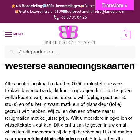
Translate »
4.6 Beoordeling
800+ beoordelingen
Binnen 1-3 dagen geleverd
Gratis bezorging v.a. €100
gurpreetsinghbindra@binderpro.nl
06 57 35 04 25
MENU
0
Zoeken
Home
Westerse aanbiedingskaarten
/
Westerse aanbiedingskaarten
Alle aanbiedingskaarten kosten €0,50 exclusief drukwerk.
Drukwerk is maatwerk, dit kunt u opvragen door aan te geven
welke kaart u wilt, hoeveel stuks u wilt (oplage gaat per 50
stuks) en of u het in zwart, matkleur of glanskleur (folie)
gedrukt wilt hebben. Wij zullen dan een offerte naar u
terugmailen met de juiste prijs. Wilt u meerdere inlegvellen of
wisselteksten, dat kan. Dit dient u aan te geven in uw email,
wij zullen dit meenemen bij de prijsberekening. U kunt mailen
naar
gurpreetsinghbindra@binderpro.nl.
Alle kaarten zijn