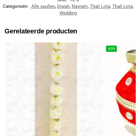
Categorieën:
Alle spullen
,
Diwali
,
Navratri
,
Thali Lota
,
Thali Lota
,
Wedding
Gerelateerde producten
-60%