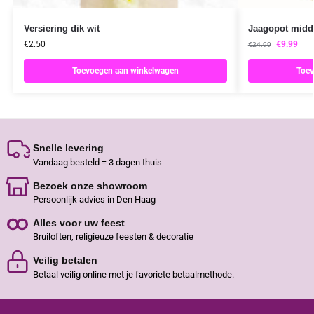
Versiering dik wit
Jaagopot midde
€
2.50
€
9.99
€
24.99
Toevoegen aan winkelwagen
Toev
Snelle levering
Vandaag besteld = 3 dagen thuis
Bezoek onze showroom
Persoonlijk advies in Den Haag
Alles voor uw feest
Bruiloften, religieuze feesten & decoratie
Veilig betalen
Betaal veilig online met je favoriete betaalmethode.