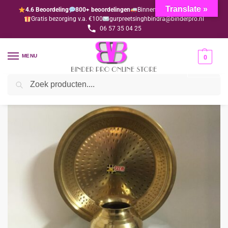
Translate »
4.6 Beoordeling
800+ beoordelingen
Binnen 1-3 dagen geleverd
Gratis bezorging v.a. €100
gurpreetsinghbindra@binderpro.nl
06 57 35 04 25
MENU
0
Zoeken
Home
Diwali
Alle spullen
Thali Lota groot formaat – nr 5
/
/
/