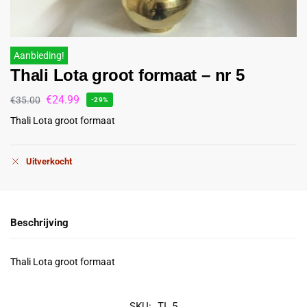
Aanbieding!
Thali Lota groot formaat – nr 5
€
24.99
€
35.00
-29%
Thali Lota groot formaat
Uitverkocht
Beschrijving
Thali Lota groot formaat
SKU:
TL 5