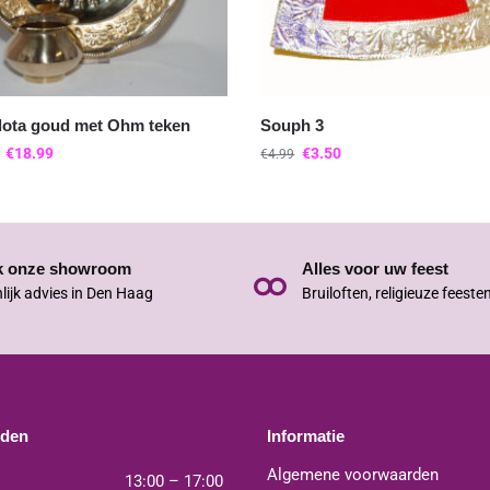
 lota goud met Ohm teken
Souph 3
€
18.99
€
3.50
€
4.99
k onze showroom
Alles voor uw feest
lijk advies in Den Haag
Bruiloften, religieuze feeste
jden
Informatie
Algemene voorwaarden
13:00 – 17:00