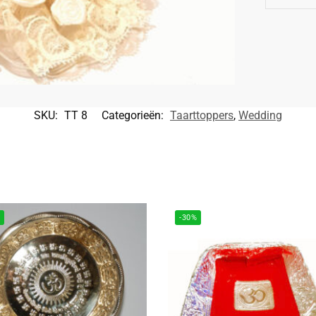
SKU:
TT 8
Categorieën:
Taarttoppers
,
Wedding
%
-30%