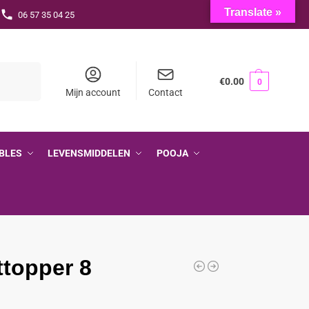
Translate »
06 57 35 04 25
Zoeken
€
0.00
0
Mijn account
Contact
BLES
LEVENSMIDDELEN
POOJA
ttopper 8