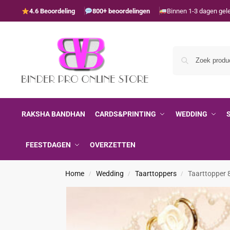
4.6 Beoordeling
800+ beoordelingen
Binnen 1-3 dagen gel
RAKSHA BANDHAN
CARDS&PRINTING
WEDDING
FEESTDAGEN
OVERZETTEN
Home
Wedding
Taarttoppers
Taarttopper 
/
/
/