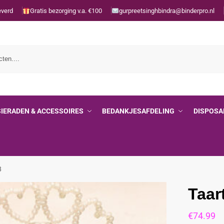
everd
Gratis bezorging v.a. €100
gurpreetsinghbindra@binderpro.nl
SIERADEN & ACCESSOIRES
BEDANKJESAFDELING
DISPOSA
8
Taar
€
74.99