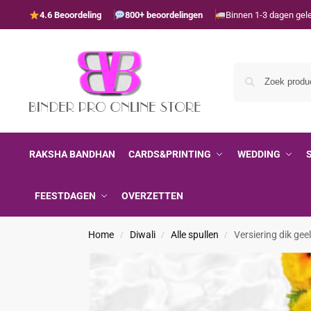
4.6 Beoordeling
800+ beoordelingen
Binnen 1-3 dagen gel
RAKSHA BANDHAN
CARDS&PRINTING
WEDDING
FEESTDAGEN
OVERZETTEN
Home
Diwali
Alle spullen
Versiering dik gee
/
/
/