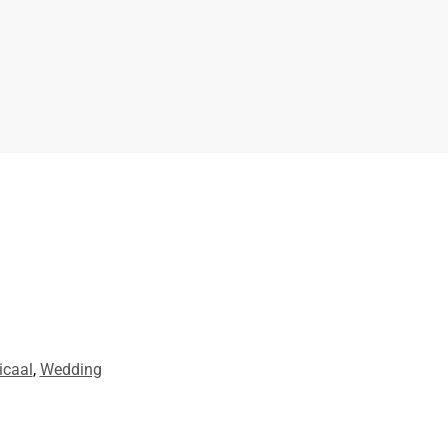
icaal
,
Wedding