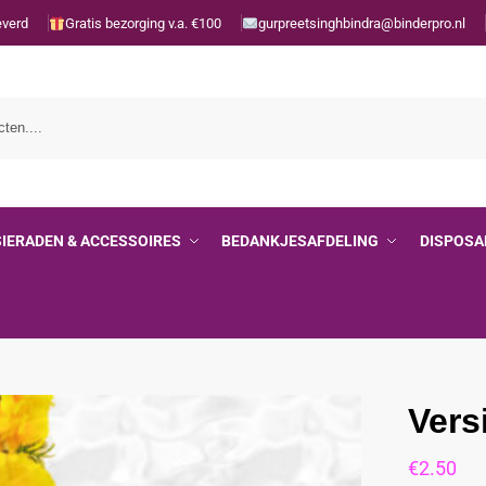
everd
Gratis bezorging v.a. €100
gurpreetsinghbindra@binderpro.nl
SIERADEN & ACCESSOIRES
BEDANKJESAFDELING
DISPOSA
l
Vers
€
2.50