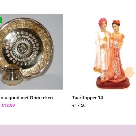
%
 lota goud met Ohm teken
Taarttopper 14
€
18.99
€
17.50