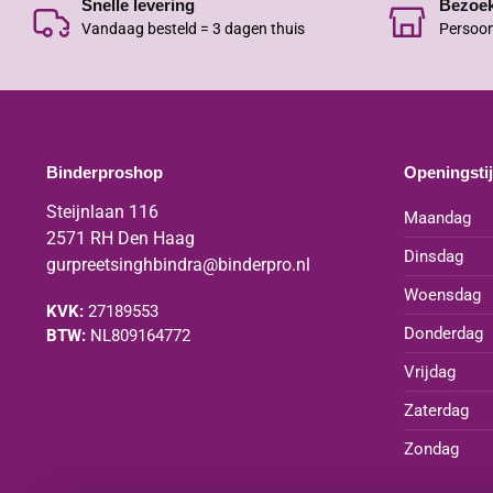
Snelle levering
Bezoe
Vandaag besteld = 3 dagen thuis
Persoon
Binderproshop
Openingsti
Steijnlaan 116
Maandag
2571 RH Den Haag
Dinsdag
gurpreetsinghbindra@binderpro.nl
Woensdag
KVK:
27189553
Donderdag
BTW:
NL809164772
Vrijdag
Zaterdag
Zondag