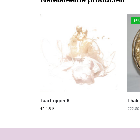
-16
Taarttopper 6
Thali
€
14.99
€
22.50