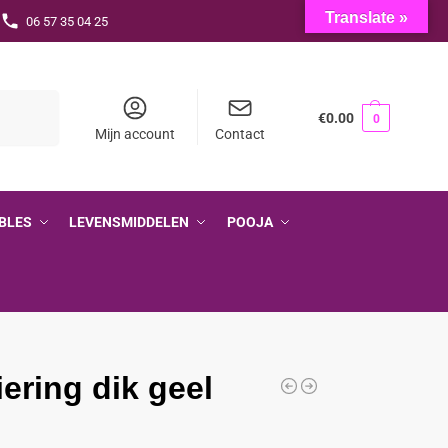
Translate »
06 57 35 04 25
Zoeken
€
0.00
0
Mijn account
Contact
BLES
LEVENSMIDDELEN
POOJA
iering dik geel