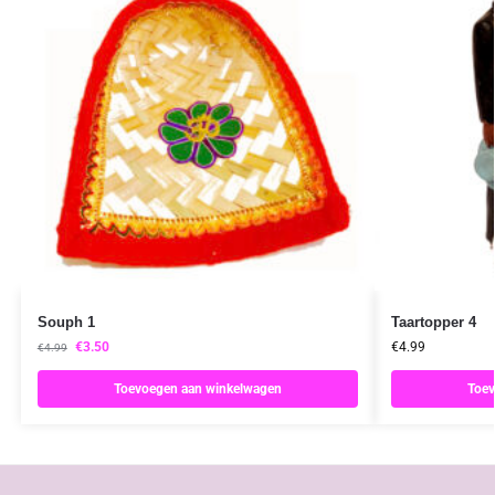
Souph 1
Taartopper 4
€
3.50
€
4.99
€
4.99
Toevoegen aan winkelwagen
Toev