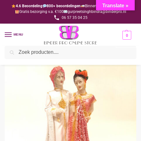
Translate »
4.6 Beoordeling
800+ beoordelingen
Binnen 1-3 dagen geleverd
Gratis bezorging v.a. €100
gurpreetsinghbindra@binderpro.nl
06 57 35 04 25
MENU
0
Zoeken
Home
Wedding
Taarttoppers
Taarttopper 12
/
/
/